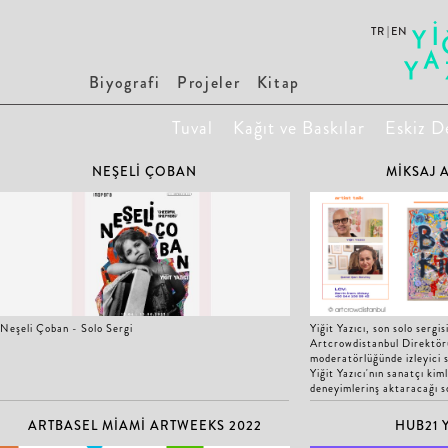
|
TR
EN
Biyografi
Projeler
Kitap
Tuval
Kağıt ve Baskılar
Eskiz De
NEŞELİ ÇOBAN
MİKSAJ A
Neşeli Çoban - Solo Sergi
Yiğit Yazıcı, son solo sergi
Artcrowdistanbul Direktör
moderatörlüğünde izleyici s
Yiğit Yazıcı'nın sanatçı kiml
deneyimlerinş aktaracağı 
ARTBASEL MİAMİ ARTWEEKS 2022
HUB21 